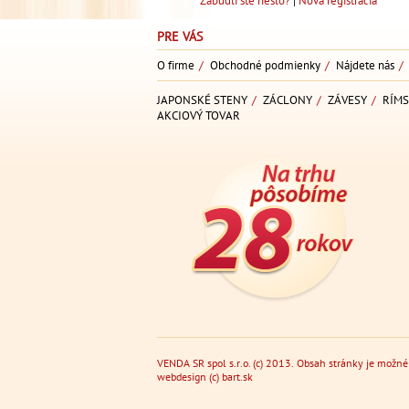
Zabudli ste heslo?
|
Nová registrácia
PRE VÁS
O firme
/
Obchodné podmienky
/
Nájdete nás
/
JAPONSKÉ STENY
/
ZÁCLONY
/
ZÁVESY
/
RÍMS
AKCIOVÝ TOVAR
VENDA SR spol s.r.o. (c) 2013. Obsah stránky je možné
webdesign
(c)
bart.sk