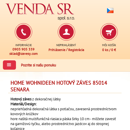
INFORMÁCIE
NEPRIHLÁSENÝ
MÔJ KOŠÍK
0903 905 339
/
Prihlásenie
Registrácia
0 ks
/
0 €
sklad@zavesy.com
Pozrite si našu ponuku
HOME WOHNIDEEN HOTOVÝ ZÁVES 85014
SENARA
Hotový záves
z dekoračnej látky
Materiál/Design:
nepriehľadná dekoračná látka
s potlačou,
zavesená prostredníctvom
kovových krúžkov
hore našitá multifunkčná riasiaca páska širky 10 cm - môžete zavesiť
na garnižovú tyčku, alebo prostredníctvo jazdcov aj do stropnej
koľajnice