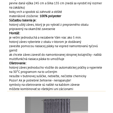
pevne daná výška 245 cm a šírka 135 cm (nedá sa vyrobiť iný rozmer
na zakázku)
boky, vrch a spodok sú zahnuté a obšité
materiálové zloženie:
100% polyester
Súčasťou balenia je:
hotový ušitý záves, ktorý je po vybratí z prepravného obalu
pripravený na okamžité zavesenie
Montáž:
je veľmi jednoduchá a nezaberie Vám viac ako 5 min.
hotový záves vyberiete z obalu v ktorom je dodávaný
zavesíte pomocou riasiacej pásky na vopred namontovanú tyčovú
garniž
ak chcete záves zavesiť do namontovanej stropnej kolajničky - našitá
multifunkčná riasiaca páska to umožňuje
Ošetrovanie:
hotový záves jednoducho vložíte do automatickej práčky a vyperiete
na 30°C programom na to určeným
nesušte v bubnovej sušičke, nebieľte, nečistite chemicky
Pozor! Ak je potrebné žehlenie - nenaparujte!
symboly na ošetrovanie sú našité na každom závese
môžete kombinovať so všetkými uni záclonami