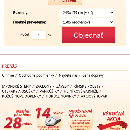
Sledovať cenu
Rozmery:
Farebné prevedenie:
Objednať
Počet:
ks
PRE VÁS
O firme
/
Obchodné podmienky
/
Nájdete nás
/
Cena dopravy
JAPONSKÉ STENY
/
ZÁCLONY
/
ZÁVESY
/
RÍMSKE ROLETY
/
UTERÁKY A OSUŠKY
/
VANKÚŠIKY
/
HLINÍKOVÉ GARNIŽE
/
KOŽUŠINOVÉ DOPLNKY
/
HORÚCE NOVINKY
/
AKCIOVÝ TOVAR