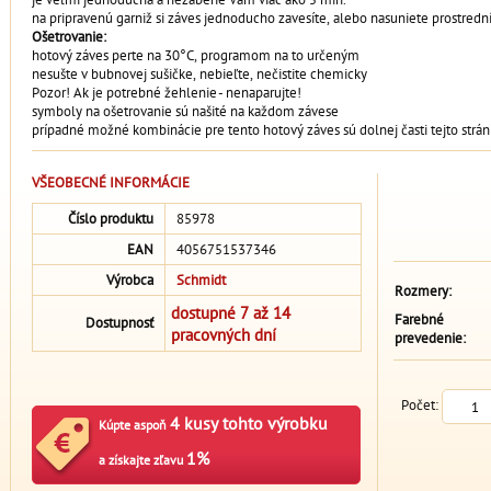
na pripravenú garniž si záves jednoducho zavesíte, alebo nasuniete prostrední
Ošetrovanie:
hotový záves perte na 30°C, programom na to určeným
nesušte v bubnovej sušičke, nebieľte, nečistite chemicky
Pozor! Ak je potrebné žehlenie - nenaparujte!
symboly na ošetrovanie sú našité na každom závese
prípadné možné kombinácie pre tento hotový záves sú dolnej časti tejto strán
VŠEOBECNÉ INFORMÁCIE
Číslo produktu
85978
EAN
4056751537346
Výrobca
Schmidt
Rozmery:
dostupné 7 až 14
Farebné
Dostupnosť
pracovných dní
prevedenie:
Počet:
4 kusy tohto výrobku
Kúpte aspoň
1%
a získajte zľavu