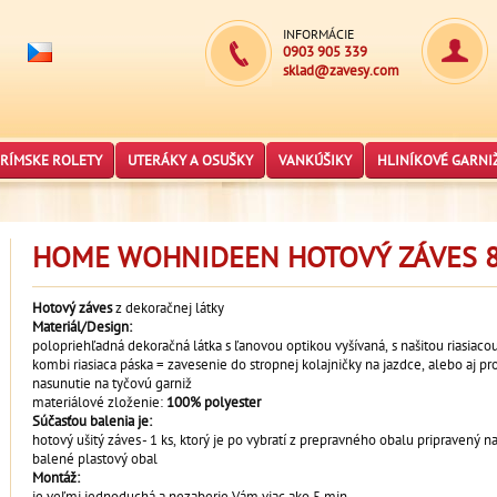
INFORMÁCIE
0903 905 339
sklad@zavesy.com
RÍMSKE ROLETY
UTERÁKY A OSUŠKY
VANKÚŠIKY
HLINÍKOVÉ GARNI
HOME WOHNIDEEN HOTOVÝ ZÁVES 8
Hotový záves
z dekoračnej látky
Materiál/Design:
polopriehľadná dekoračná látka s ľanovou optikou vyšívaná, s našitou riasiacou
kombi riasiaca páska = zavesenie do stropnej kolajničky na jazdce, alebo aj pr
nasunutie na tyčovú garniž
materiálové zloženie:
100% polyester
Súčasťou balenia je:
hotový ušitý záves - 1 ks, ktorý je po vybratí z prepravného obalu pripravený 
balené plastový obal
Montáž:
je veľmi jednoduchá a nezaberie Vám viac ako 5 min.