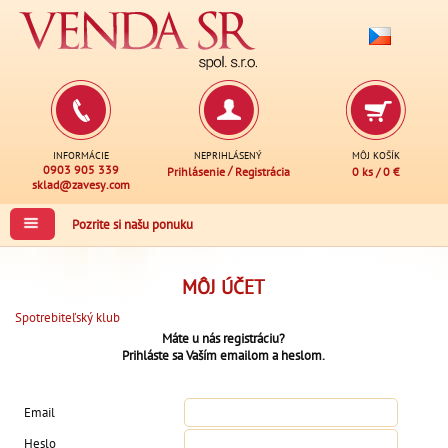
INFORMÁCIE
NEPRIHLÁSENÝ
MÔJ KOŠÍK
0903 905 339
/
Prihlásenie
Registrácia
0 ks
/
0 €
sklad@zavesy.com
Pozrite si našu ponuku
MÔJ ÚČET
Spotrebiteľský klub
Máte u nás registráciu?
Prihláste sa Vaším emailom a heslom.
Email
Heslo