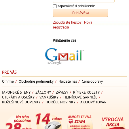
zapamätať si prihlásenie
Zabudli ste heslo?
|
Nová
registrácia
Prihlásenie cez
PRE VÁS
O firme
/
Obchodné podmienky
/
Nájdete nás
/
Cena dopravy
JAPONSKÉ STENY
/
ZÁCLONY
/
ZÁVESY
/
RÍMSKE ROLETY
/
UTERÁKY A OSUŠKY
/
VANKÚŠIKY
/
HLINÍKOVÉ GARNIŽE
/
KOŽUŠINOVÉ DOPLNKY
/
HORÚCE NOVINKY
/
AKCIOVÝ TOVAR