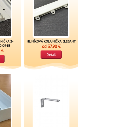
NIČKA 2-
HLINÍKOVÁ KOLAJNIČKA ELEGANT
O 094B
od
37,90 €
 €
Detail