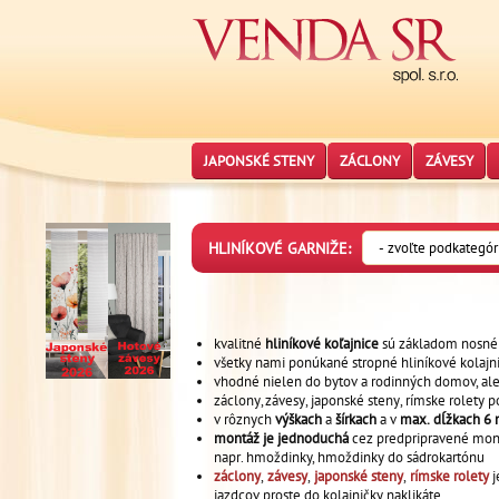
JAPONSKÉ STENY
ZÁCLONY
ZÁVESY
HLINÍKOVÉ GARNIŽE:
kvalitné
hliníkové koľajnice
sú základom nosné
všetky nami ponúkané stropné hliníkové kolaj
vhodné nielen do bytov a rodinných domov, ale 
záclony, závesy, japonské steny, rímske rolety
v rôznych
výškach
a
šírkach
a v
max. dĺžkach 6
montáž je jednoduchá
cez predpripravené mont
napr. hmoždinky, hmoždinky do sádrokartónu
záclony
,
závesy
,
japonské steny
,
rímske rolety
j
jazdcov proste do kolajničky naklikáte