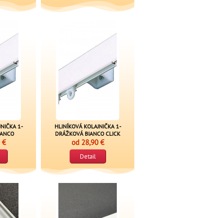
NIČKA 1-
HLINÍKOVÁ KOLAJNIČKA 1-
IANCO
DRÁŽKOVÁ BIANCO CLICK
 €
od
28,90 €
Detail