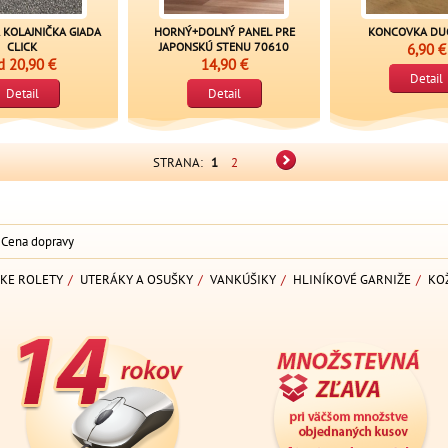
 KOLAJNIČKA GIADA
HORNÝ+DOLNÝ PANEL PRE
KONCOVKA DU
CLICK
JAPONSKÚ STENU 70610
6,90 €
d
20,90 €
14,90 €
Detail
Detail
Detail
STRANA:
1
2
Cena dopravy
KE ROLETY
/
UTERÁKY A OSUŠKY
/
VANKÚŠIKY
/
HLINÍKOVÉ GARNIŽE
/
KO