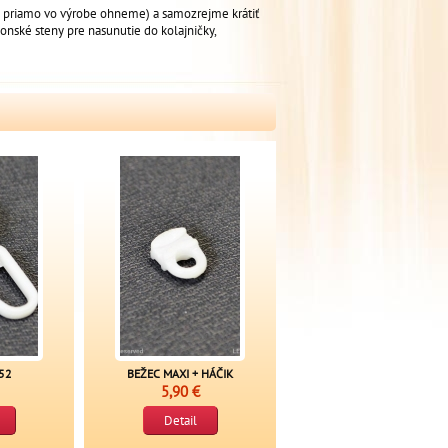
h priamo vo výrobe ohneme) a samozrejme krátiť
onské steny pre nasunutie do kolajničky,
52
BEŽEC MAXI + HÁČIK
5,90 €
Detail