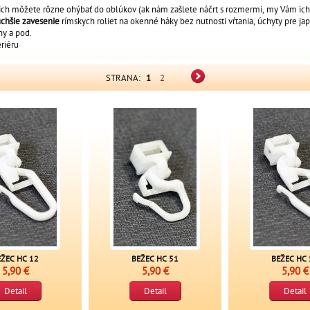
 ich môžete rôzne ohýbať do oblúkov (ak nám zašlete náčrt s rozmermi, my Vám ic
chšie zavesenie
rímskych roliet na okenné háky bez nutnosti vŕtania, úchyty pre jap
ny a pod.
riéru
STRANA:
1
2
EŽEC HC 12
BEŽEC HC 51
BEŽEC HC 
5,90 €
5,90 €
5,90 €
Detail
Detail
Detail