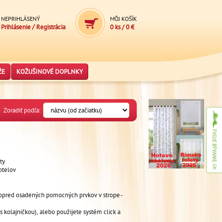
NEPRIHLÁSENÝ
MÔJ KOŠÍK
/
Prihlásenie
Registrácia
0 ks
/
0 €
ŽE
KOŽUŠINOVÉ DOPLNKY
Zoradiť podľa:
ty
otelov
 vopred osadených pomocných prvkov v strope -
kolajničkou), alebo použijete systém click a