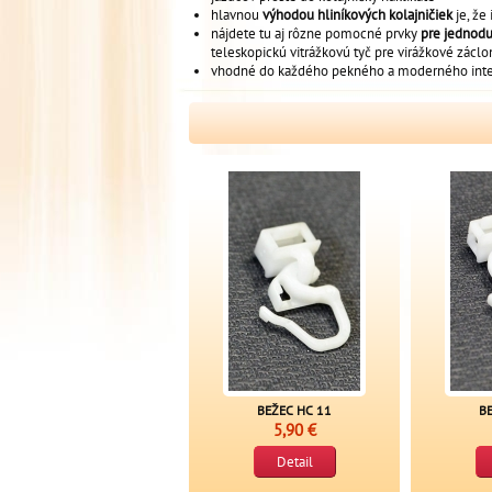
hlavnou
výhodou hliníkových kolajničiek
je, že
nájdete tu aj rôzne pomocné prvky
pre jednodu
teleskopickú vitrážkovú tyč pre virážkové záclo
vhodné do každého pekného a moderného inte
BEŽEC HC 11
B
5,90 €
Detail