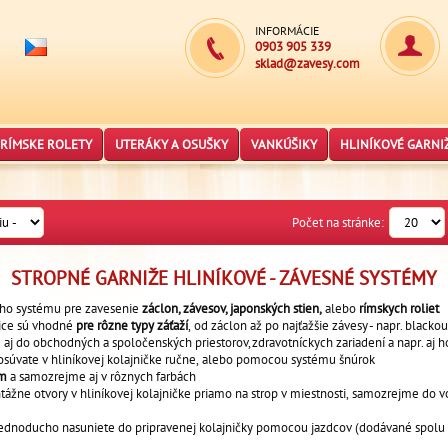
INFORMÁCIE
0903 905 339
sklad@zavesy.com
RÍMSKE ROLETY
UTERÁKY A OSUŠKY
VANKÚŠIKY
HLINÍKOVÉ GARNI
Počet na stránke:
STROPNÉ GARNIŽE HLINÍKOVÉ - ZÁVESNÉ SYSTÉMY
ho systému pre zavesenie
záclon,
závesov,
japonských stien,
alebo
rímskych roliet
nice sú vhodné
pre rôzne typy záťaží
, od záclon až po najťažšie závesy - napr. blackou
aj do obchodných a spoločenských priestorov, zdravotníckych zariadení a napr. aj h
 posúvate v hliníkovej kolajničke ručne, alebo pomocou systému šnúrok
 m
a samozrejme aj v rôznych farbách
ážne otvory v hliníkovej kolajničke priamo na strop v miestnosti, samozrejme do
ednoducho nasuniete do pripravenej kolajničky pomocou jazdcov (dodávané spolu s 