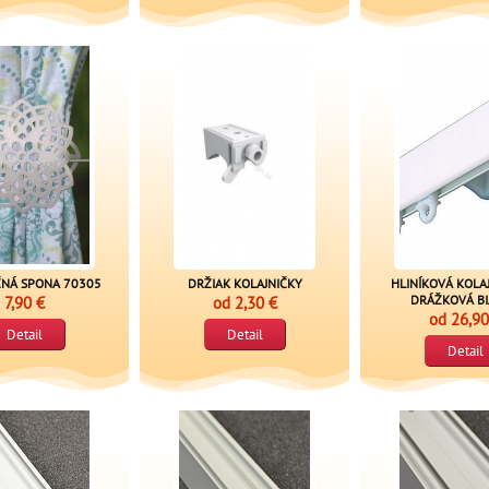
NÁ SPONA 70305
DRŽIAK KOLAJNIČKY
HLINÍKOVÁ KOLAJ
7,90 €
od
2,30 €
DRÁŽKOVÁ B
od
26,90
Detail
Detail
Detail