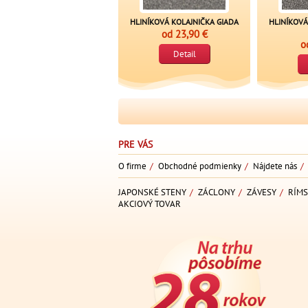
HLINÍKOVÁ KOLAJNIČKA GIADA
HLINÍKOVÁ
od
23,90 €
o
Detail
PRE VÁS
O firme
/
Obchodné podmienky
/
Nájdete nás
/
JAPONSKÉ STENY
/
ZÁCLONY
/
ZÁVESY
/
RÍMS
AKCIOVÝ TOVAR