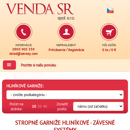
INFORMÁCIE
NEPRIHLÁSENÝ
MÔJ KOŠÍK
0903 905 339
/
Prihlásenie
Registrácia
0 ks
/
0 €
sklad@zavesy.com
Pozrite si našu ponuku
HLINÍKOVÉ GARNIŽE:
Počet na
Zoradiť
10
20
40
stránke:
podľa:
STROPNÉ GARNIŽE HLINÍKOVÉ - ZÁVESNÉ
SYSTÉMY