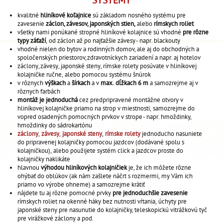
kvalitné
hliníkové koľajnice
sú základom nosného systému pre
zavesenie
záclon,
závesov,
japonských stien,
alebo
rímskych roliet
všetky nami ponúkané stropné hliníkové kolajnice sú vhodné
pre rôzne
typy záťaží
, od záclon až po najťažšie závesy - napr. blackouty
vhodné nielen do bytov a rodinných domov, ale aj do obchodných a
spoločenských priestorov, zdravotníckych zariadení a napr. aj hotelov
záclony, závesy, japonské steny, rímske rolety posúvate v hliníkovej
kolajničke ručne, alebo pomocou systému šnúrok
v rôznych
výškach
a
šírkach
a v
max. dĺžkach 6 m
a samozrejme aj v
rôznych farbách
montáž je jednoduchá
cez predpripravené montážne otvory v
hliníkovej kolajničke priamo na strop v miestnosti, samozrejme do
vopred osadených pomocných prvkov v strope - napr. hmoždinky,
hmoždinky do sádrokartónu
záclony
,
závesy
,
japonské steny
,
rímske rolety
jednoducho nasuniete
do pripravenej kolajničky pomocou jazdcov (dodávané spolu s
kolajničkou), alebo použijete systém click a jazdcov proste do
kolajničky naklikáte
hlavnou
výhodou hliníkových kolajničiek
je, že ich môžete rôzne
ohýbať do oblúkov (ak nám zašlete náčrt s rozmermi, my Vám ich
priamo vo výrobe ohneme) a samozrejme krátiť
nájdete tu aj rôzne pomocné prvky
pre jednoduchšie zavesenie
rímskych roliet na okenné háky bez nutnosti vŕtania, úchyty pre
japonské steny pre nasunutie do kolajničky, teleskopickú vitrážkovú tyč
pre virážkové záclony a pod.