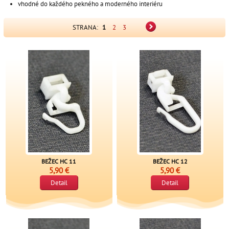
vhodné do každého pekného a moderného interiéru
STRANA:
1
2
3
BEŽEC HC 11
BEŽEC HC 12
5,90 €
5,90 €
Detail
Detail