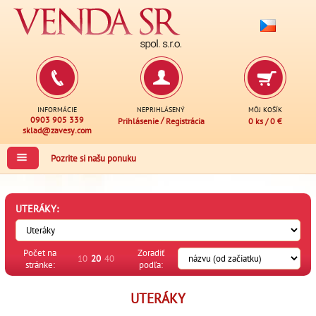
INFORMÁCIE
NEPRIHLÁSENÝ
MÔJ KOŠÍK
0903 905 339
/
Prihlásenie
Registrácia
0 ks
/
0 €
sklad@zavesy.com
Pozrite si našu ponuku
UTERÁKY:
Počet na
Zoradiť
10
20
40
stránke:
podľa:
UTERÁKY