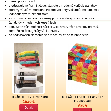
menej je často viac!
predstavujeme Vám štýlové, klasické a moderné variácie
uterákov
ktoré vytvárajú mimoriadne efektné akcenty s očarujúcimi farbami a
jednoduchým minimalizmom
sofistikovaná hra farieb a vkusný puristický dizajn stanovujú nové
štandardy v
moderných kúpeľniach
ponúkame Vám možnosť nájsť si svojich vlastných favoritov pre vašu
kúpeľňu zo širokej škály sérií uterákov
od nadčasových čiernobielych modelov, až po farebné série
UTERÁK LIFE STYLE 7007 UNI
UTERÁK LIFE STYLE KARO 7017
16,90 €
MULTICOLOR
9,90 €
Detail