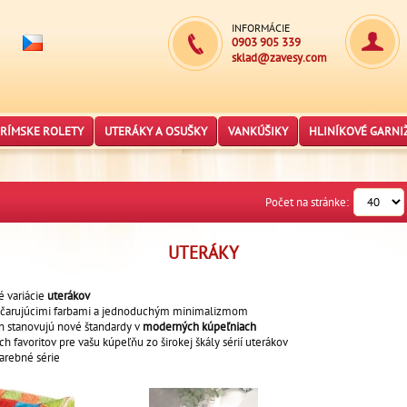
INFORMÁCIE
0903 905 339
sklad@zavesy.com
RÍMSKE ROLETY
UTERÁKY A OSUŠKY
VANKÚŠIKY
HLINÍKOVÉ GARNI
Počet na stránke:
UTERÁKY
 variácie
uterákov
 očarujúcimi farbami a jednoduchým minimalizmom
ajn stanovujú nové štandardy v
moderných kúpeľniach
 favoritov pre vašu kúpeľňu zo širokej škály sérií uterákov
arebné série