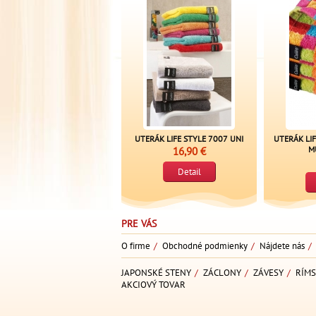
UTERÁK LIFE STYLE 7007 UNI
UTERÁK LI
16,90 €
M
Detail
PRE VÁS
O firme
/
Obchodné podmienky
/
Nájdete nás
/
JAPONSKÉ STENY
/
ZÁCLONY
/
ZÁVESY
/
RÍMS
AKCIOVÝ TOVAR