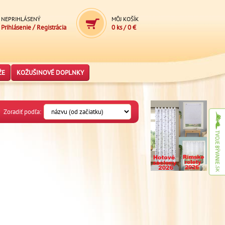
NEPRIHLÁSENÝ
MÔJ KOŠÍK
/
Prihlásenie
Registrácia
0 ks
/
0 €
ŽE
KOŽUŠINOVÉ DOPLNKY
Zoradiť podľa: