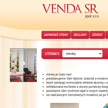
JAPONSKÉ STENY
ZÁCLONY
ZÁVESY
UTERÁKY:
menej je často viac!
predstavujeme Vám štýlové, klasické a moderné
ktoré vytvárajú mimoriadne efektné akcenty s
sofistikovaná hra farieb a vkusný puristický diz
ponúkame Vám možnosť nájsť si svojich vlastných
od nadčasových čiernobielych modelov, až po f