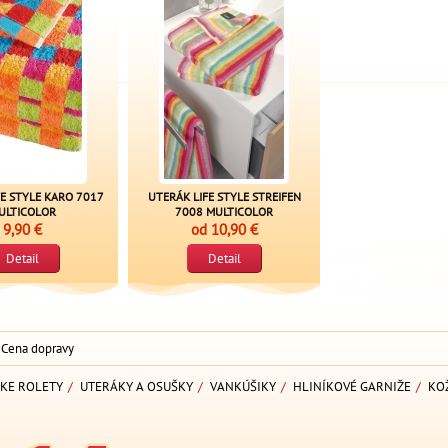
FE STYLE KARO 7017
UTERÁK LIFE STYLE STREIFEN
ULTICOLOR
7008 MULTICOLOR
9,90 €
od
10,90 €
Detail
Detail
Cena dopravy
KE ROLETY
/
UTERÁKY A OSUŠKY
/
VANKÚŠIKY
/
HLINÍKOVÉ GARNIŽE
/
KO