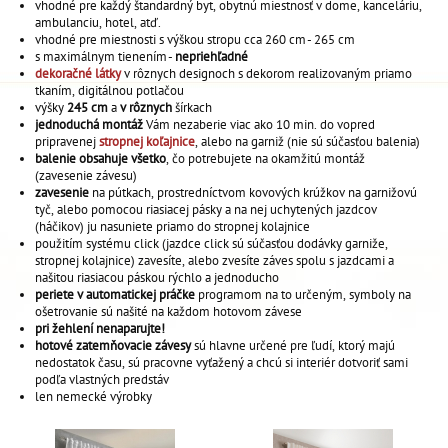
vhodné pre každý štandardný byt, obytnú miestnosť v dome, kanceláriu,
ambulanciu, hotel, atď.
vhodné pre miestnosti s výškou stropu cca 260 cm - 265 cm
s maximálnym tienením -
nepriehľadné
dekoračné látky
v rôznych designoch s dekorom realizovaným priamo
tkaním, digitálnou potlačou
výšky
245 cm
a
v rôznych
šírkach
jednoduchá montáž
Vám nezaberie viac ako 10 min. do vopred
pripravenej
stropnej koľajnice
, alebo na garniž (nie sú súčasťou balenia)
balenie obsahuje všetko
, čo potrebujete na okamžitú montáž
(zavesenie závesu)
zavesenie
na pútkach, prostredníctvom kovových krúžkov na garnižovú
tyč, alebo pomocou riasiacej pásky a na nej uchytených jazdcov
(háčikov) ju nasuniete priamo do stropnej kolajnice
použitím systému click (jazdce click sú súčasťou dodávky garniže,
stropnej kolajnice) zavesíte, alebo zvesíte záves spolu s jazdcami a
našitou riasiacou páskou rýchlo a jednoducho
periete v automatickej práčke
programom na to určeným, symboly na
ošetrovanie sú našité na každom hotovom závese
pri žehlení nenaparujte!
hotové zatemňovacie závesy
sú hlavne určené pre ľudí, ktorý majú
nedostatok času, sú pracovne vyťažený a chcú si interiér dotvoriť sami
podľa vlastných predstáv
len nemecké výrobky