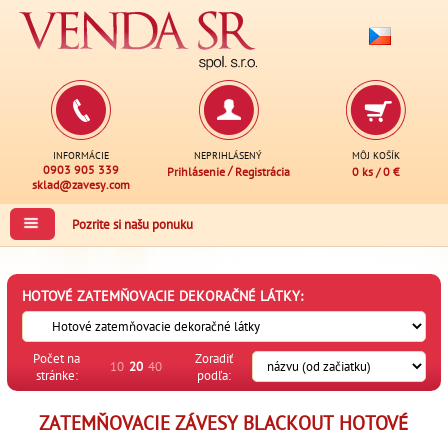
INFORMÁCIE
NEPRIHLÁSENÝ
MÔJ KOŠÍK
0903 905 339
/
Prihlásenie
Registrácia
0 ks
/
0 €
sklad@zavesy.com
Pozrite si našu ponuku
HOTOVÉ ZATEMŇOVACIE DEKORAČNÉ LÁTKY:
Počet na
Zoradiť
10
20
40
stránke:
podľa:
ZATEMŇOVACIE ZÁVESY BLACKOUT HOTOVÉ