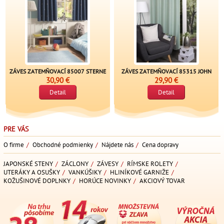
ZÁVES ZATEMŇOVACÍ 85007 STERNE
ZÁVES ZATEMŇOVACÍ 85315 JOHN
30,90 €
29,90 €
Detail
Detail
PRE VÁS
O firme
/
Obchodné podmienky
/
Nájdete nás
/
Cena dopravy
JAPONSKÉ STENY
/
ZÁCLONY
/
ZÁVESY
/
RÍMSKE ROLETY
/
UTERÁKY A OSUŠKY
/
VANKÚŠIKY
/
HLINÍKOVÉ GARNIŽE
/
KOŽUŠINOVÉ DOPLNKY
/
HORÚCE NOVINKY
/
AKCIOVÝ TOVAR