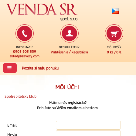
INFORMÁCIE
NEPRIHLÁSENÝ
MÔJ KOŠÍK
0903 905 339
/
Prihlásenie
Registrácia
0 ks
/
0 €
sklad@zavesy.com
Pozrite si našu ponuku
MÔJ ÚČET
Spotrebiteľský klub
Máte u nás registráciu?
Prihláste sa Vaším emailom a heslom.
Email
Heslo