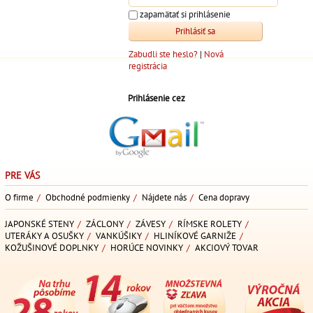
zapamätať si prihlásenie
Zabudli ste heslo?
|
Nová
registrácia
Prihlásenie cez
PRE VÁS
O firme
/
Obchodné podmienky
/
Nájdete nás
/
Cena dopravy
JAPONSKÉ STENY
/
ZÁCLONY
/
ZÁVESY
/
RÍMSKE ROLETY
/
UTERÁKY A OSUŠKY
/
VANKÚŠIKY
/
HLINÍKOVÉ GARNIŽE
/
KOŽUŠINOVÉ DOPLNKY
/
HORÚCE NOVINKY
/
AKCIOVÝ TOVAR