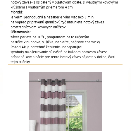
hotový záves - 1 ks balený v plastovom obale, s kvalitnými kovovými
krúžkami s vnútorným priemerom 4 cm
Montáž:
je veľmi jednoduchá a nezaberie Vám viac ako 5 min.
na vopred pripravenú garnižovú tyč nasuniete hotový záves
prostredníctvom kovových krúžkov
Ošetrovanie:
záves periete na 30°C, programom na to určeným
nesušte v bubnovej sušičke, nebieľte, nečistite chemicky
Pozor! Ak je potrebné žehlenie - nenaparujte!
symboly na ošetrovanie sú našité na každom hotovom závese
prípadné kombinácie pre tento hotový záves nájdete v dolnej časti
tejto stránky