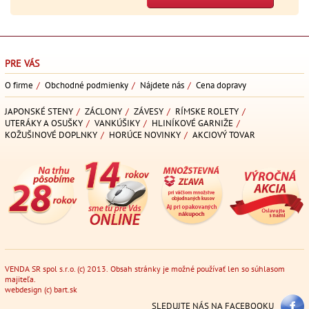
PRE VÁS
O firme
/
Obchodné podmienky
/
Nájdete nás
/
Cena dopravy
JAPONSKÉ STENY
/
ZÁCLONY
/
ZÁVESY
/
RÍMSKE ROLETY
/
UTERÁKY A OSUŠKY
/
VANKÚŠIKY
/
HLINÍKOVÉ GARNIŽE
/
KOŽUŠINOVÉ DOPLNKY
/
HORÚCE NOVINKY
/
AKCIOVÝ TOVAR
VENDA SR spol s.r.o. (c) 2013. Obsah stránky je možné používať len so súhlasom
majiteľa.
webdesign
(c)
bart.sk
SLEDUJTE NÁS NA FACEBOOKU