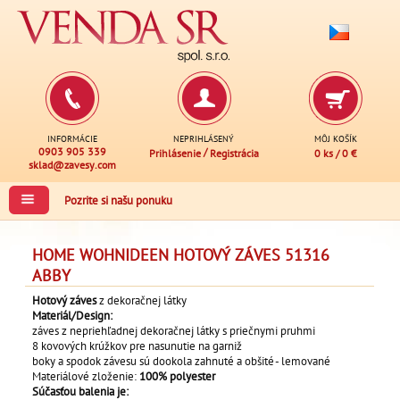
INFORMÁCIE
NEPRIHLÁSENÝ
MÔJ KOŠÍK
0903 905 339
/
Prihlásenie
Registrácia
0 ks
/
0 €
sklad@zavesy.com
Pozrite si našu ponuku
HOME WOHNIDEEN HOTOVÝ ZÁVES 51316
ABBY
Hotový záves
z dekoračnej látky
Materiál/Design:
záves z nepriehľadnej dekoračnej látky s priečnymi pruhmi
8 kovových krúžkov pre nasunutie na garniž
boky a spodok závesu sú dookola zahnuté a obšité - lemované
Materiálové zloženie:
100% polyester
Súčasťou balenia je: