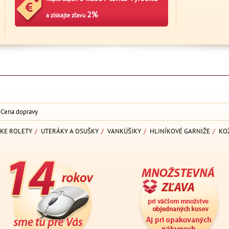
2%
a získajte zľavu
Cena dopravy
KE ROLETY
/
UTERÁKY A OSUŠKY
/
VANKÚŠIKY
/
HLINÍKOVÉ GARNIŽE
/
KO