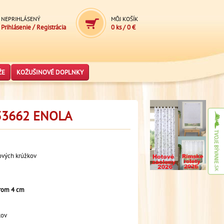
NEPRIHLÁSENÝ
MÔJ KOŠÍK
/
Prihlásenie
Registrácia
0 ks
/
0 €
ŽE
KOŽUŠINOVÉ DOPLNKY
3662 ENOLA
ových krúžkov
rom 4 cm
kov