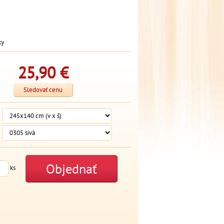
ky
25,90
€
Sledovať cenu
Objednať
ks