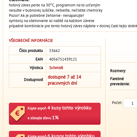
hotový záves perte na 30°C, programom na to určeným
nesušte v bubnovej sušičke, nebieľte, nečistite chemicky
Pozor! Ak je potrebné žehlenie - nenaparujte!
symboly na ošetrovanie sú našité na každom závese
prípadné kombinácie pre tento hotový záves nájdete v dolnej časti tejto strán
VŠEOBECNÉ INFORMÁCIE
Číslo produktu
53662
EAN
4056751439121
Výrobca
Schmidt
Rozmery:
dostupné 7 až 14
Farebné
Dostupnosť
pracovných dní
prevedenie:
Počet:
4 kusy tohto výrobku
Kúpte aspoň
1%
a získajte zľavu
6 kusov tohto výrobku
Kúpte aspoň