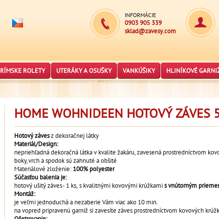
INFORMÁCIE
0903 905 339
sklad@zavesy.com
RÍMSKE ROLETY
UTERÁKY A OSUŠKY
VANKÚŠIKY
HLINÍKOVÉ GARNI
HOME WOHNIDEEN HOTOVÝ ZÁVES 5
Hotový záves
z dekoračnej látky
Materiál/Design:
nepriehľadná dekoračná látka
v kvalite žakáru,
zavesená prostredníctvom kov
boky, vrch a spodok sú zahnuté a obšité
Materiálové zloženie:
100% polyester
Súčasťou balenia je:
hotový ušitý záves - 1 ks, s kvalitnými kovovými krúžkami
s vnútorným prieme
Montáž:
je veľmi jednoduchá a nezaberie Vám viac ako 10 min.
na vopred pripravenú garniž si zavesíte záves prostredníctvom kovových krúž
Ošetrovanie: