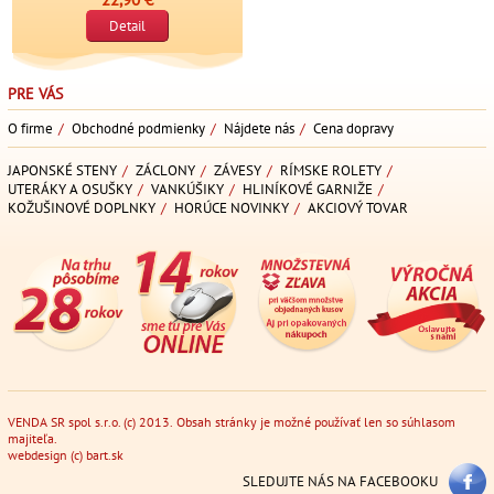
Detail
PRE VÁS
O firme
/
Obchodné podmienky
/
Nájdete nás
/
Cena dopravy
JAPONSKÉ STENY
/
ZÁCLONY
/
ZÁVESY
/
RÍMSKE ROLETY
/
UTERÁKY A OSUŠKY
/
VANKÚŠIKY
/
HLINÍKOVÉ GARNIŽE
/
KOŽUŠINOVÉ DOPLNKY
/
HORÚCE NOVINKY
/
AKCIOVÝ TOVAR
VENDA SR spol s.r.o. (c) 2013. Obsah stránky je možné používať len so súhlasom
majiteľa.
webdesign
(c)
bart.sk
SLEDUJTE NÁS NA FACEBOOKU