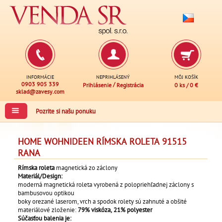
INFORMÁCIE
NEPRIHLÁSENÝ
MÔJ KOŠÍK
0903 905 339
/
Prihlásenie
Registrácia
0 ks
/
0 €
sklad@zavesy.com
Pozrite si našu ponuku
HOME WOHNIDEEN RÍMSKA ROLETA 91515
RANA
Rímska roleta
magnetická zo záclony
Materiál/Design:
moderná magnetická roleta vyrobená z polopriehľadnej záclony s
bambusovou optikou
boky orezané laserom, vrch a spodok rolety sú zahnuté a obšité
materiálové zloženie:
79% viskóza, 21% polyester
Súčasťou balenia je: