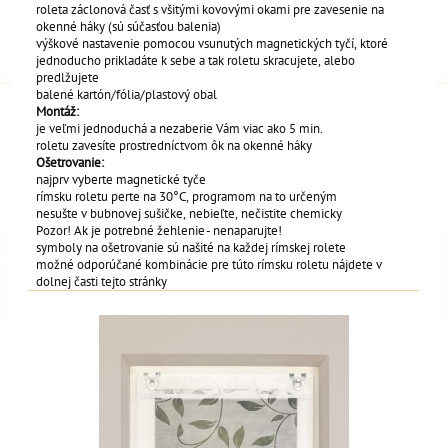
roleta záclonová časť s všitými kovovými okami pre zavesenie na
okenné háky (sú súčasťou balenia)
výškové nastavenie pomocou vsunutých magnetických tyčí, ktoré
jednoducho prikladáte k sebe a tak roletu skracujete, alebo
predlžujete
balené kartón/fólia/plastový obal
Montáž:
je veľmi jednoduchá a nezaberie Vám viac ako 5 min.
roletu zavesíte prostredníctvom ôk na okenné háky
Ošetrovanie:
najprv vyberte magnetické tyče
rímsku roletu perte na 30°C, programom na to určeným
nesušte v bubnovej sušičke, nebieľte, nečistite chemicky
Pozor! Ak je potrebné žehlenie - nenaparujte!
symboly na ošetrovanie sú našité na každej rímskej rolete
možné odporúčané kombinácie pre túto rímsku roletu nájdete v
dolnej časti tejto stránky