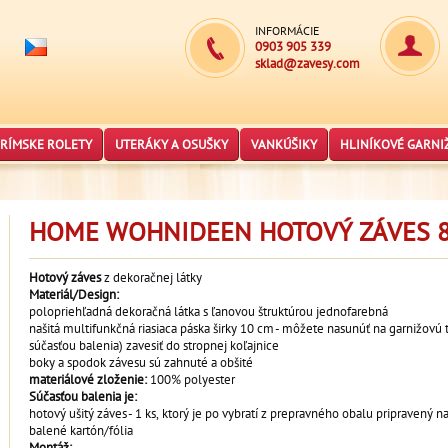
INFORMÁCIE
0903 905 339
sklad@zavesy.com
RÍMSKE ROLETY
UTERÁKY A OSUŠKY
VANKÚŠIKY
HLINÍKOVÉ GARNI
HOME WOHNIDEEN HOTOVÝ ZÁVES 8
Hotový záves
z dekoračnej látky
Materiál/Design:
polopriehľadná dekoračná látka s ľanovou štruktúrou jednofarebná
našitá multifunkčná riasiaca páska širky 10 cm - môžete nasunúť na garnižovú 
súčasťou balenia) zavesiť do stropnej koľajnice
boky a spodok závesu sú zahnuté a obšité
materiálové zloženie:
100% polyester
Súčasťou balenia je:
hotový ušitý záves - 1 ks, ktorý je po vybratí z prepravného obalu pripravený 
balené kartón/fólia
Montáž: