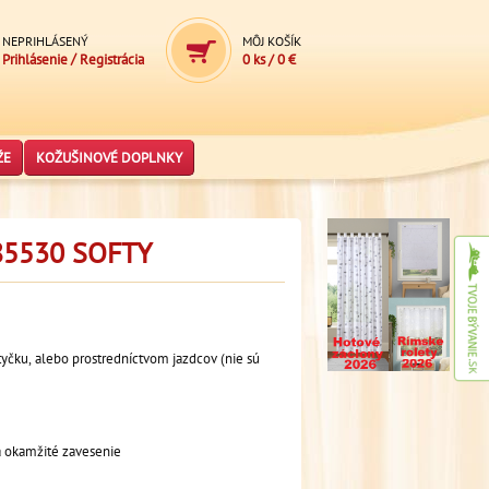
NEPRIHLÁSENÝ
MÔJ KOŠÍK
/
Prihlásenie
Registrácia
0 ks
/
0 €
ŽE
KOŽUŠINOVÉ DOPLNKY
5530 SOFTY
tyčku, alebo prostredníctvom jazdcov (nie sú
na okamžité zavesenie