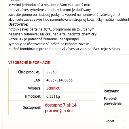
je veľmi jednoduchá a nezaberie Vám viac ako 5 min.
hotový záves vyberiete z obalu v ktorom je dodávaný
zavesíte pomocou riasiacej pásky na vopred namontovanú tyčovú garniž
ak chcete záves zavesiť do namontovanej stropnej kolajničky - našitá multifu
Ošetrovanie:
hotový záves perte na 30°C, programom na to určeným
nesušte v bubnovej sušičke, nebieľte, nečistite chemicky
Pozor! Ak je potrebné žehlenie - nenaparujte!
symboly na ošetrovanie sú našité na každom závese
možné kombinácie pre tento hotový záves sú v dolnej časti tejto stránky
VŠEOBECNÉ INFORMÁCIE
Číslo produktu
85530
EAN
4056751490566
Výrobca
Schmidt
Rozmery:
Hmotnosť
0.113 kg
Farebné
prevedenie:
dostupné 7 až 14
Dostupnosť
pracovných dní
Počet: