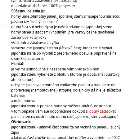
tým sú vlákna zatavené (nestrapkajú sa)
materiálové zloženie: 100% polyester
Súčasťou balenia je:
horný umelohmotný panel japonskej steny s nalepenou riasiacou
páskou tzv. "suchým zipsom"
druhá časť suchého zipsu je našitá priamo na japonskej stene
horný panel s jazdcami vhodnými pre všetky bežne dodávané
záclonové kolajničky
všitá dolná zaťažovacia tyčka
samozrejme japonskú stenu (látkovú časť), ktorú ste si vybrali
japonská stena po vybratí z prepravného obalu je pripravená na
okamžité zavesenie
Montáž:
je veľmi jednoduchá a nezaberie Vám viac ako 5 min.
japonskú stenu vyberiete z obalu v ktorom je dodávaná (plastový,
alebo kartón)
uchytíte jazdcov do horného vodiaceho panelu a nasuniete do
pripravenej (namontovanej) stropnej kolajničky (tá nie je súčasťou
balenia)
a máte hotovo
japonskú stenu v prípade potreby môžete skrátiť - odstrihnúť
v tom prípade Vám ale odporúčame dokúpiť si
dolný zaťažovací
panel
a ten na odstrihnutú dolnú časť japonskej steny zaklapnúť
Ošetrovanie:
japonskú stenu - látkovú časť oddelíte od vrchného panelu (suchý
zips)
a látkovú časť vložíte do automatickej práčky a vyperiete na 40°C