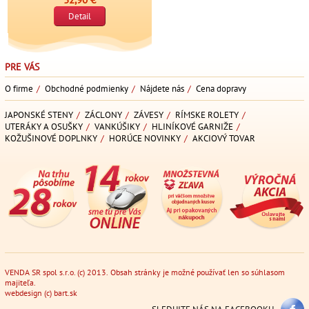
Detail
PRE VÁS
O firme
/
Obchodné podmienky
/
Nájdete nás
/
Cena dopravy
JAPONSKÉ STENY
/
ZÁCLONY
/
ZÁVESY
/
RÍMSKE ROLETY
/
UTERÁKY A OSUŠKY
/
VANKÚŠIKY
/
HLINÍKOVÉ GARNIŽE
/
KOŽUŠINOVÉ DOPLNKY
/
HORÚCE NOVINKY
/
AKCIOVÝ TOVAR
VENDA SR spol s.r.o. (c) 2013. Obsah stránky je možné používať len so súhlasom
majiteľa.
webdesign
(c)
bart.sk