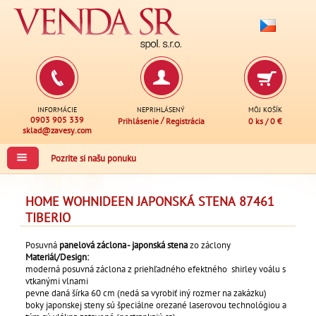
INFORMÁCIE
NEPRIHLÁSENÝ
MÔJ KOŠÍK
0903 905 339
/
Prihlásenie
Registrácia
0 ks
/
0 €
sklad@zavesy.com
Pozrite si našu ponuku
HOME WOHNIDEEN JAPONSKÁ STENA 87461
TIBERIO
Posuvná
panelová záclona - japonská stena
zo záclony
Materiál/Design:
moderná posuvná záclona z priehľadného efektného shirley voálu s
vtkanými vlnami
pevne daná šírka 60 cm (nedá sa vyrobiť iný rozmer na zakázku)
boky japonskej steny sú špeciálne orezané laserovou technológiou a