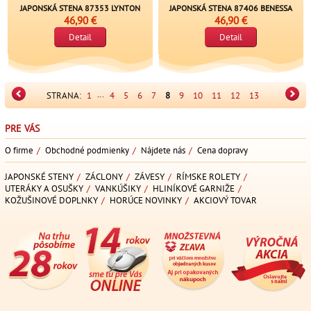
JAPONSKÁ STENA 87353 LYNTON
JAPONSKÁ STENA 87406 BENESSA
46,90 €
46,90 €
Detail
Detail
...
STRANA:
1
4
5
6
7
8
9
10
11
12
13
PRE VÁS
O firme
/
Obchodné podmienky
/
Nájdete nás
/
Cena dopravy
JAPONSKÉ STENY
/
ZÁCLONY
/
ZÁVESY
/
RÍMSKE ROLETY
/
UTERÁKY A OSUŠKY
/
VANKÚŠIKY
/
HLINÍKOVÉ GARNIŽE
/
KOŽUŠINOVÉ DOPLNKY
/
HORÚCE NOVINKY
/
AKCIOVÝ TOVAR