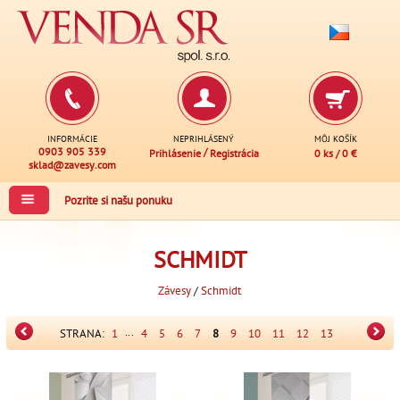
INFORMÁCIE
NEPRIHLÁSENÝ
MÔJ KOŠÍK
0903 905 339
/
Prihlásenie
Registrácia
0 ks
/
0 €
sklad@zavesy.com
Pozrite si našu ponuku
SCHMIDT
Závesy
/
Schmidt
...
STRANA:
1
4
5
6
7
8
9
10
11
12
13