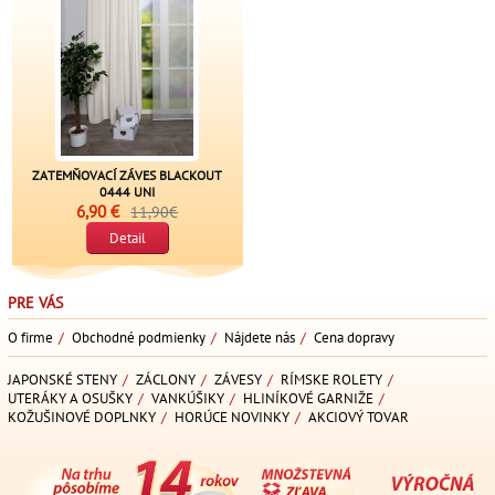
ZATEMŇOVACÍ ZÁVES BLACKOUT
0444 UNI
6,90 €
11,90€
Detail
PRE VÁS
O firme
/
Obchodné podmienky
/
Nájdete nás
/
Cena dopravy
JAPONSKÉ STENY
/
ZÁCLONY
/
ZÁVESY
/
RÍMSKE ROLETY
/
UTERÁKY A OSUŠKY
/
VANKÚŠIKY
/
HLINÍKOVÉ GARNIŽE
/
KOŽUŠINOVÉ DOPLNKY
/
HORÚCE NOVINKY
/
AKCIOVÝ TOVAR