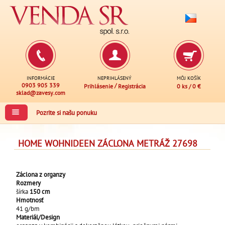
INFORMÁCIE
NEPRIHLÁSENÝ
MÔJ KOŠÍK
0903 905 339
/
Prihlásenie
Registrácia
0 ks
/
0 €
sklad@zavesy.com
Pozrite si našu ponuku
HOME WOHNIDEEN ZÁCLONA METRÁŽ 27698
Záclona z organzy
Rozmery
šírka
150 cm
Hmotnosť
41 g/bm
Materiál/Design