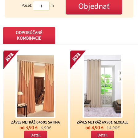
Objednať
Počet:
m
ODPORÚČANÉ
KOMBINÁCIE
ZÁVES METRÁŽ 04501 SATINA
ZÁVES METRÁŽ 69501 GLOBALE
od
3,90 €
od
4,90 €
6,90€
14,90€
Detail
Detail