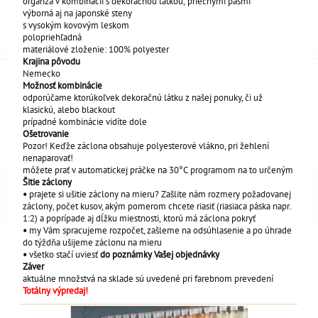
organza v kombinácii s dekoračnou látkou, priečnymi pásmi
výborná aj na japonské steny
s vysokým kovovým leskom
polopriehľadná
materiálové zloženie: 100% polyester
Krajina pôvodu
Nemecko
Možnosť kombinácie
odporúčame ktorúkoľvek dekoračnú látku z našej ponuky, či už
klasickú, alebo blackout
prípadné kombinácie vidíte dole
Ošetrovanie
Pozor! Keďže záclona obsahuje polyesterové vlákno, pri žehlení
nenaparovať!
môžete prať v automatickej práčke na 30°C programom na to určeným
Šitie záclony
•
prajete si ušitie záclony na mieru? Zašlite nám rozmery požadovanej
záclony, počet kusov, akým pomerom chcete riasiť (riasiaca páska napr.
1:2) a poprípade aj dĺžku miestnosti, ktorú má záclona pokryť
•
my Vám spracujeme rozpočet, zašleme na odsúhlasenie a po úhrade
do týždňa ušijeme záclonu na mieru
•
všetko stačí uviesť
do poznámky Vašej objednávky
Záver
aktuálne množstvá na sklade sú uvedené pri farebnom prevedení
Totálny výpredaj!