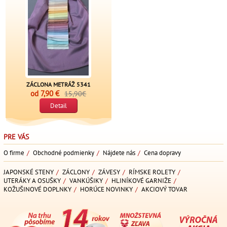
ZÁCLONA METRÁŽ 5341
od
7,90 €
15,90€
Detail
PRE VÁS
O firme
/
Obchodné podmienky
/
Nájdete nás
/
Cena dopravy
JAPONSKÉ STENY
/
ZÁCLONY
/
ZÁVESY
/
RÍMSKE ROLETY
/
UTERÁKY A OSUŠKY
/
VANKÚŠIKY
/
HLINÍKOVÉ GARNIŽE
/
KOŽUŠINOVÉ DOPLNKY
/
HORÚCE NOVINKY
/
AKCIOVÝ TOVAR