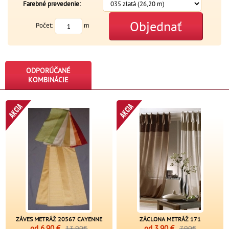
Farebné prevedenie:
Objednať
Počet:
m
ODPORÚČANÉ
KOMBINÁCIE
ZÁVES METRÁŽ 20567 CAYENNE
ZÁCLONA METRÁŽ 171
od
6,90 €
od
3,90 €
13,90€
7,90€