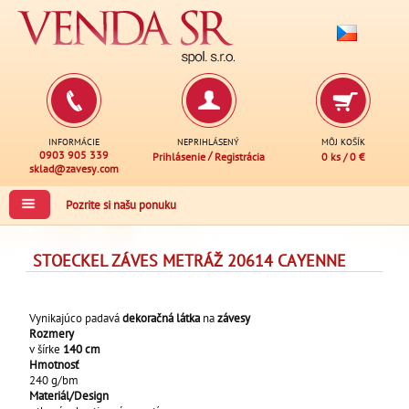
INFORMÁCIE
NEPRIHLÁSENÝ
MÔJ KOŠÍK
0903 905 339
/
Prihlásenie
Registrácia
0 ks
/
0 €
sklad@zavesy.com
Pozrite si našu ponuku
STOECKEL ZÁVES METRÁŽ 20614 CAYENNE
Vynikajúco padavá
dekoračná látka
na
závesy
Rozmery
v šírke
140 cm
Hmotnosť
240 g/bm
Materiál/Design