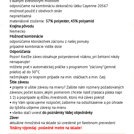
s tkaným kvetinovým motívom
odporúčame na kombináciu dekoračnú látku Cayenne 20567
možnosť použiť z obidvoch strán
nepriehľadná
materiálové zloženie:
57% polyester, 43% polyamid
Krajina pôvodu
Nemecko
Možnosť kombinácie
odporúčame ktorúkoľvek záclonu z našej ponuky
prípadné kombinácie vidíte dole
Odporúčania
Pozor! Keďže záves obsahuje polyesterové vlákno, pri žehlení nikdy
nenaparujte!
môžete prať v automatickej práčke s programom "záclony" (jemné
prádlo) až do 30°C
nežmýkajte (v krajnom prípade na min. otáčkach a min. čas)
Šitie závesu
•
prajete si ušitie závesu na mieru? Zašlite nám rozmery požadovaných
závesov, počet kusov, akým pomerom chcete riasiť (riasiaca páska napr.
1:2) a poprípade aj dĺžku miestnosti, ktorú má záves pokryť
•
my Vám spracujeme rozpočet, zašleme na odsúhlasenie a po úhrade
do týždňa ušijeme závesy na mieru
•
všetko stačí uviesť
do poznámky Vašej objednávky
Záver
aktuálne množstvá na sklade sú uvedené pri farebnom prevedení
Totálny výpredaj - posledné metre na sklade!