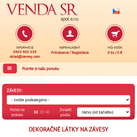
INFORMÁCIE
NEPRIHLÁSENÝ
MÔJ KOŠÍK
0903 905 339
/
Prihlásenie
Registrácia
0 ks
/
0 €
sklad@zavesy.com
Pozrite si našu ponuku
ZÁVESY:
Počet na
Zoradiť
10
20
40
stránke:
podľa:
DEKORAČNÉ LÁTKY NA ZÁVESY