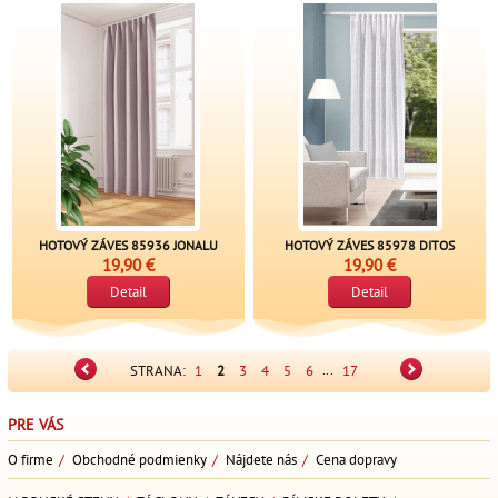
HOTOVÝ ZÁVES 85936 JONALU
HOTOVÝ ZÁVES 85978 DITOS
19,90 €
19,90 €
Detail
Detail
...
STRANA:
1
2
3
4
5
6
17
PRE VÁS
O firme
/
Obchodné podmienky
/
Nájdete nás
/
Cena dopravy