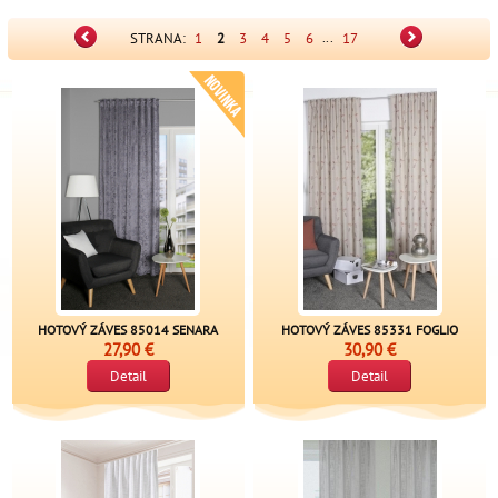
...
STRANA:
1
2
3
4
5
6
17
HOTOVÝ ZÁVES 85014 SENARA
HOTOVÝ ZÁVES 85331 FOGLIO
27,90 €
30,90 €
Detail
Detail