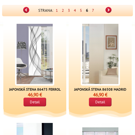
STRANA:
1
2
3
4
5
6
7
JAPONSKÁ STENA 86475 FERROL
JAPONSKÁ STENA 86508 MADRID
46,90 €
46,90 €
Detail
Detail