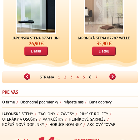
JAPONSKÁ STENA 87741 UNI
JAPONSKÁ STENA 87787 WELLE
26,90 €
35,90 €
Detail
Detail
STRANA:
1
2
3
4
5
6
7
PRE VÁS
O firme
/
Obchodné podmienky
/
Nájdete nás
/
Cena dopravy
JAPONSKÉ STENY
/
ZÁCLONY
/
ZÁVESY
/
RÍMSKE ROLETY
/
UTERÁKY A OSUŠKY
/
VANKÚŠIKY
/
HLINÍKOVÉ GARNIŽE
/
KOŽUŠINOVÉ DOPLNKY
/
HORÚCE NOVINKY
/
AKCIOVÝ TOVAR