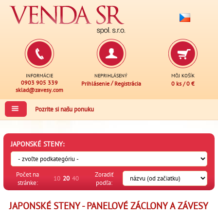
INFORMÁCIE
NEPRIHLÁSENÝ
MÔJ KOŠÍK
0903 905 339
/
Prihlásenie
Registrácia
0 ks
/
0 €
sklad@zavesy.com
Pozrite si našu ponuku
JAPONSKÉ STENY:
Počet na
Zoradiť
10
20
40
stránke:
podľa:
JAPONSKÉ STENY - PANELOVÉ ZÁCLONY A ZÁVESY