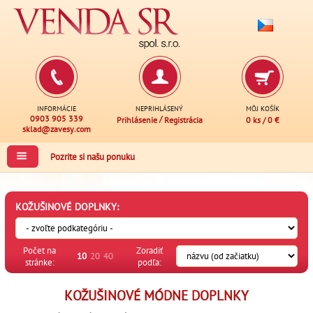
INFORMÁCIE
NEPRIHLÁSENÝ
MÔJ KOŠÍK
0903 905 339
/
Prihlásenie
Registrácia
0 ks
/
0 €
sklad@zavesy.com
Pozrite si našu ponuku
KOŽUŠINOVÉ DOPLNKY:
Počet na
Zoradiť
10
20
40
stránke:
podľa:
KOŽUŠINOVÉ MÓDNE DOPLNKY