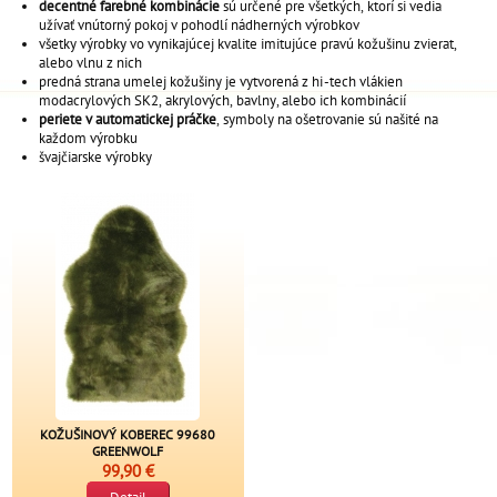
decentné farebné kombinácie
sú určené pre všetkých, ktorí si vedia
užívať vnútorný pokoj v pohodlí nádherných výrobkov
všetky výrobky vo vynikajúcej kvalite imitujúce pravú kožušinu zvierat,
alebo vlnu z nich
predná strana umelej kožušiny je vytvorená z hi -tech vlákien
modacrylových SK2, akrylových, bavlny, alebo ich kombinácií
periete v automatickej práčke
, symboly na ošetrovanie sú našité na
každom výrobku
švajčiarske výrobky
KOŽUŠINOVÝ KOBEREC 99680
GREENWOLF
99,90 €