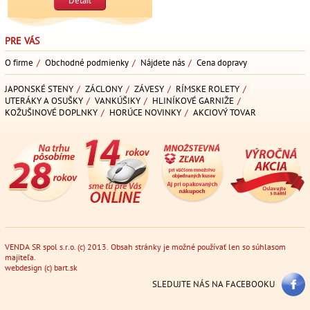
Detail
PRE VÁS
O firme
/
Obchodné podmienky
/
Nájdete nás
/
Cena dopravy
JAPONSKÉ STENY
/
ZÁCLONY
/
ZÁVESY
/
RÍMSKE ROLETY
/
UTERÁKY A OSUŠKY
/
VANKÚŠIKY
/
HLINÍKOVÉ GARNIŽE
/
KOŽUŠINOVÉ DOPLNKY
/
HORÚCE NOVINKY
/
AKCIOVÝ TOVAR
VENDA SR spol s.r.o. (c) 2013. Obsah stránky je možné používať len so súhlasom
majiteľa.
webdesign
(c)
bart.sk
SLEDUJTE NÁS NA FACEBOOKU