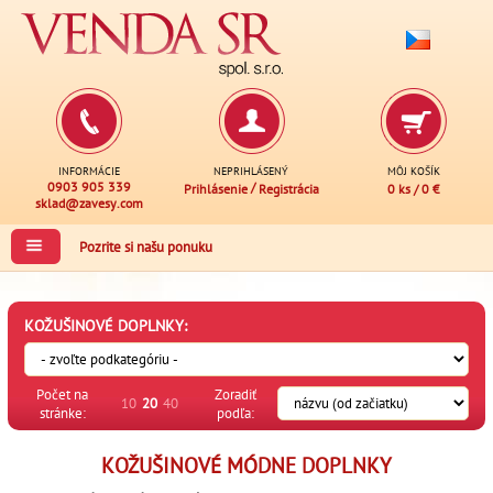
INFORMÁCIE
NEPRIHLÁSENÝ
MÔJ KOŠÍK
0903 905 339
/
Prihlásenie
Registrácia
0 ks
/
0 €
sklad@zavesy.com
Pozrite si našu ponuku
KOŽUŠINOVÉ DOPLNKY:
Počet na
Zoradiť
10
20
40
stránke:
podľa:
KOŽUŠINOVÉ MÓDNE DOPLNKY