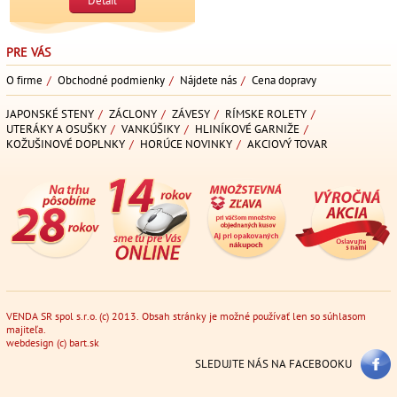
Detail
PRE VÁS
O firme
/
Obchodné podmienky
/
Nájdete nás
/
Cena dopravy
JAPONSKÉ STENY
/
ZÁCLONY
/
ZÁVESY
/
RÍMSKE ROLETY
/
UTERÁKY A OSUŠKY
/
VANKÚŠIKY
/
HLINÍKOVÉ GARNIŽE
/
KOŽUŠINOVÉ DOPLNKY
/
HORÚCE NOVINKY
/
AKCIOVÝ TOVAR
VENDA SR spol s.r.o. (c) 2013. Obsah stránky je možné používať len so súhlasom
majiteľa.
webdesign
(c)
bart.sk
SLEDUJTE NÁS NA FACEBOOKU