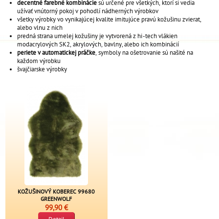
decentné farebné kombinácie
sú určené pre všetkých, ktorí si vedia
užívať vnútorný pokoj v pohodlí nádherných výrobkov
všetky výrobky vo vynikajúcej kvalite imitujúce pravú kožušinu zvierat,
alebo vlnu z nich
predná strana umelej kožušiny je vytvorená z hi -tech vlákien
modacrylových SK2, akrylových, bavlny, alebo ich kombinácií
periete v automatickej práčke
, symboly na ošetrovanie sú našité na
každom výrobku
švajčiarske výrobky
KOŽUŠINOVÝ KOBEREC 99680
GREENWOLF
99,90 €