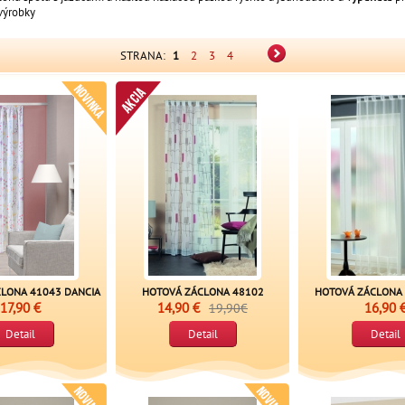
výrobky
STRANA:
1
2
3
4
LONA 41043 DANCIA
HOTOVÁ ZÁCLONA 48102
HOTOVÁ ZÁCLONA 
17,90 €
14,90 €
16,90 
19,90€
Detail
Detail
Detail