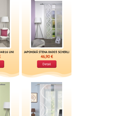
84816 UNI
JAPONSKÁ STENA 86003 SCHERLI
€
46,90 €
Detail