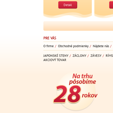
Detail
PRE VÁS
O firme
/
Obchodné podmienky
/
Nájdete nás
/
JAPONSKÉ STENY
/
ZÁCLONY
/
ZÁVESY
/
RÍMS
AKCIOVÝ TOVAR