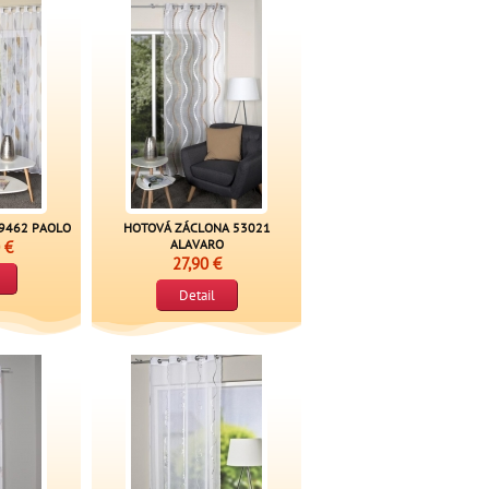
9462 PAOLO
HOTOVÁ ZÁCLONA 53021
 €
ALAVARO
27,90 €
Detail