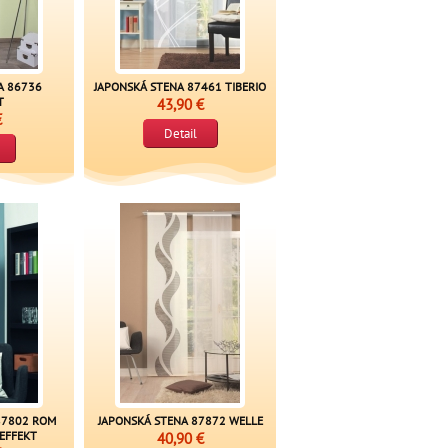
A 86736
JAPONSKÁ STENA 87461 TIBERIO
T
43,90 €
€
Detail
87802 ROM
JAPONSKÁ STENA 87872 WELLE
EFFEKT
40,90 €