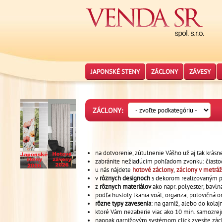
JAPONSKÉ STENY
ZÁCLONY
ZÁVESY
ZÁCLONY:
na dotvorenie, zútulnenie Vášho už aj tak krás
zabránite nežiadúcim pohľadom zvonku: čiasto
u nás nájdete
hotové záclony
,
záclony v metrá
v
rôznych designoch
s dekorom realizovaným pr
z
rôznych materiálov
ako napr. polyester, bavlna
podľa hustoty tkania voál, organza, polovičná or
rôzne typy zavesenia
: na garniž, alebo do kolaj
ktoré Vám nezaberie viac ako 10 min. samozre
naopak garnižovým systémom click zvesíte zácl