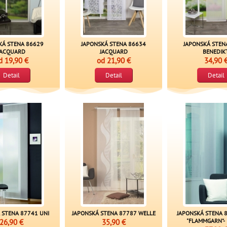
KÁ STENA 86629
JAPONSKÁ STENA 86634
JAPONSKÁ STEN
JACQUARD
JACQUARD
BENEDIK
d
19,90 €
od
21,90 €
34,90 
Detail
Detail
Detail
 STENA 87741 UNI
JAPONSKÁ STENA 87787 WELLE
JAPONSKÁ STENA 
26,90 €
35,90 €
"FLAMMGARN“- 