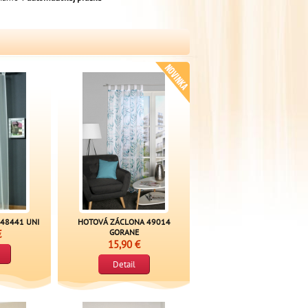
48441 UNI
HOTOVÁ ZÁCLONA 49014
€
GORANE
15,90 €
Detail