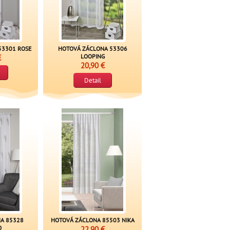
53301 ROSE
HOTOVÁ ZÁCLONA 53306
€
LOOPING
20,90 €
Detail
A 85328
HOTOVÁ ZÁCLONA 85503 NIKA
O
22,90 €