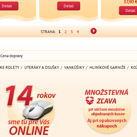
37,90 
Detail
Detail
Detail
STRANA:
1
2
3
4
Cena dopravy
KE ROLETY
/
UTERÁKY A OSUŠKY
/
VANKÚŠIKY
/
HLINÍKOVÉ GARNIŽE
/
KO