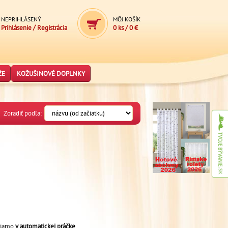
NEPRIHLÁSENÝ
MÔJ KOŠÍK
/
Prihlásenie
Registrácia
0 ks
/
0 €
ŽE
KOŽUŠINOVÉ DOPLNKY
Zoradiť podľa:
riamo
v automatickej práčke