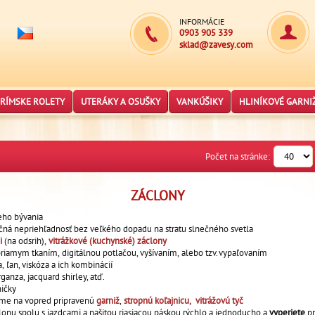
INFORMÁCIE
0903 905 339
sklad@zavesy.com
RÍMSKE ROLETY
UTERÁKY A OSUŠKY
VANKÚŠIKY
HLINÍKOVÉ GARNI
Počet na stránke:
ZÁCLONY
neho bývania
čná nepriehľadnosť bez veľkého dopadu na stratu slnečného svetla
ži
(na odsrih),
vitrážkové (kuchynské) záclony
iamym tkaním, digitálnou potlačou, vyšívaním, alebo tzv. vypaľovaním
, ľan, viskóza a ich kombinácií
ganza, jacquard shirley, atď.
ničky
jme na vopred pripravenú
garniž
,
stropnú koľajnicu
,
v
itrážovú tyč
onu spolu s jazdcami a našitou riasiacou páskou rýchlo a jednoducho a
vyperiete
p