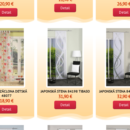
20,90 €
26,90 
Detail
Detail
Detail
ZÁCLONA DETSKÁ
JAPONSKÁ STENA 84198 TIBASO
JAPONSKÁ STENA 84
48077
31,90 €
32,90 
18,90 €
Detail
Detail
Detail